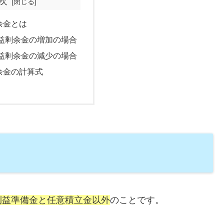
次
余金とは
益剰余金の増加の場合
益剰余金の減少の場合
余金の計算式
利益準備金と任意積立金以外
のことです。