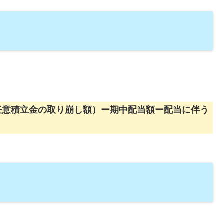
任意積立金の取り崩し額）ー期中配当額ー配当に伴う