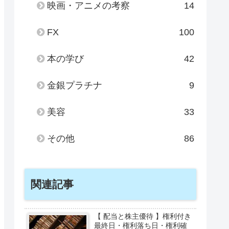
映画・アニメの考察
14
FX
100
本の学び
42
金銀プラチナ
9
美容
33
その他
86
関連記事
【 配当と株主優待 】権利付き
最終日・権利落ち日・権利確