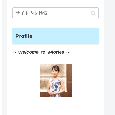
Profile
～ Welcome to Miories ～