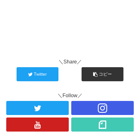
＼Share／
Twitter
コピー
＼Follow／