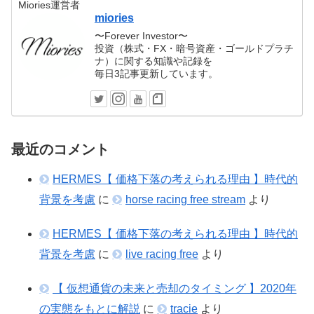
Miories運営者
miories
〜Forever Investor〜
投資（株式・FX・暗号資産・ゴールドプラチ
ナ）に関する知識や記録を
毎日3記事更新しています。
最近のコメント
HERMES【 価格下落の考えられる理由 】時代的
背景を考慮
に
horse racing free stream
より
HERMES【 価格下落の考えられる理由 】時代的
背景を考慮
に
live racing free
より
【 仮想通貨の未来と売却のタイミング 】2020年
の実態をもとに解説
に
tracie
より