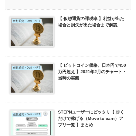
【 仮想通貨の課税率 】利益が出た
仮想通貨・Defi・NFT
場合と損失が出た場合まで解説
【 ビットコイン価格、日本円で450
仮想通貨・Defi・NFT
万円超え 】2021年2月のチャート・
当時の実態
STEPNユーザーにピッタリ【 歩く
仮想通貨・Defi・NFT
だけで稼げる（Move to earn）ア
プリ一覧 】まとめ