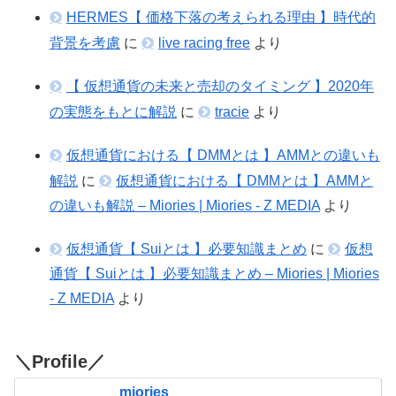
HERMES【 価格下落の考えられる理由 】時代的
背景を考慮
に
live racing free
より
【 仮想通貨の未来と売却のタイミング 】2020年
の実態をもとに解説
に
tracie
より
仮想通貨における【 DMMとは 】AMMとの違いも
解説
に
仮想通貨における【 DMMとは 】AMMと
の違いも解説 – Miories | Miories - Z MEDIA
より
仮想通貨【 Suiとは 】必要知識まとめ
に
仮想
通貨【 Suiとは 】必要知識まとめ – Miories | Miories
- Z MEDIA
より
＼Profile／
miories