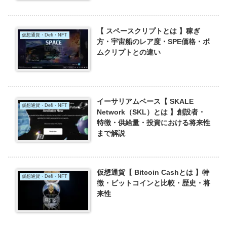
【 スペースクリプトとは 】稼ぎ
仮想通貨・Defi・NFT
方・宇宙船のレア度・SPE価格・ボ
ムクリプトとの違い
イーサリアムベース【 SKALE
仮想通貨・Defi・NFT
Network（SKL）とは 】創設者・
特徴・供給量・投資における将来性
まで解説
仮想通貨【 Bitcoin Cashとは 】特
仮想通貨・Defi・NFT
徴・ビットコインと比較・歴史・将
来性