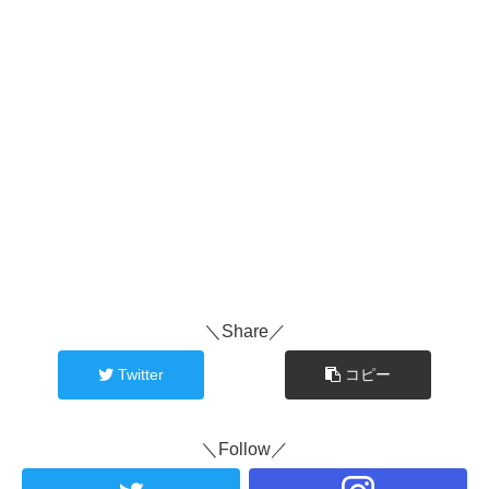
＼Share／
Twitter
コピー
＼Follow／