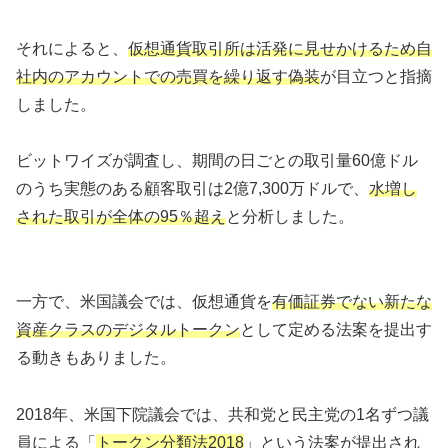
それによると、
仮想通貨取引所は活発に見せかけるため自
社内のアカウントでの売買を繰り返す偽装
が目立つと指摘
しました。
ビットワイズが調査し、期間の日ごとの取引量60億ドル
のうち実態のある顧客取引は2億7,300万ドルで、
水増し
された取引が全体の95％超え
と分析しました。
一方で、米国議会では、仮想通貨を
有価証券でない新たな
資産クラスのデジタルトークン
として定める法案を提出す
る動きもありました。
2018年、米国下院議会では、共和党と民主党の1名ずつ議
員による「
トークン分類法2018
」という法案が提出され