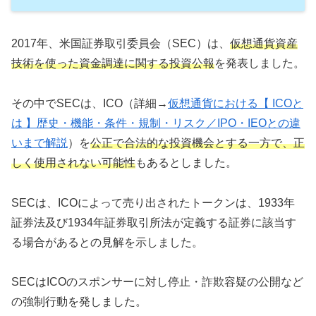
2017年、米国証券取引委員会（SEC）は、
仮想通貨資産
技術を使った資金調達に関する投資公報
を発表しました。
その中でSECは、ICO（詳細→
仮想通貨における【 ICOと
は 】歴史・機能・条件・規制・リスク／IPO・IEOとの違
いまで解説
）を
公正で合法的な投資機会とする一方で、正
しく使用されない可能性
もあるとしました。
SECは、ICOによって売り出されたトークンは、1933年
証券法及び1934年証券取引所法が定義する証券に該当す
る場合があるとの見解を示しました。
SECはICOのスポンサーに対し停止・詐欺容疑の公開など
の強制行動を発しました。