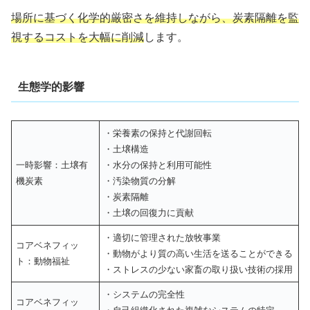
場所に基づく化学的厳密さを維持しながら、炭素隔離を監
視するコストを大幅に削減
します。
生態学的影響
・栄養素の保持と代謝回転
・土壌構造
一時影響：土壌有
・水分の保持と利用可能性
機炭素
・汚染物質の分解
・炭素隔離
・土壌の回復力に貢献
・適切に管理された放牧事業
コアベネフィッ
・動物がより質の高い生活を送ることができる
ト：動物福祉
・ストレスの少ない家畜の取り扱い技術の採用
・システムの完全性
コアベネフィッ