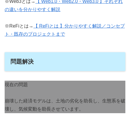
※Web3とは→
【 Web1.0・Web2.0・Web3.0 】それぞれ
の違いを分かりやすく解説
※ReFiとは→
【 ReFiとは 】分かりやすく解説／コンセプ
ト・既存のプロジェクトまで
問題解決
現在の問題
崩壊した経済モデルは、土地の劣化を助長し、生態系を破
壊し、気候変動を助長させています。