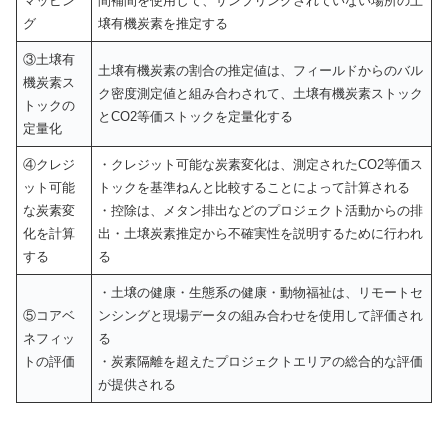
マッピン
間補間を使用して、サンプリングされていない場所の土
グ
壌有機炭素を推定する
③土壌有
土壌有機炭素の割合の推定値は、フィールドからのバル
機炭素ス
ク密度測定値と組み合わされて、土壌有機炭素ストック
トックの
とCO2等価ストックを定量化する
定量化
④クレジ
・クレジット可能な炭素変化は、測定されたCO2等価ス
ット可能
トックを基準ねんと比較することによって計算される
な炭素変
・控除は、メタン排出などのプロジェクト活動からの排
化を計算
出・土壌炭素推定から不確実性を説明するために行われ
する
る
・土壌の健康・生態系の健康・動物福祉は、リモートセ
⑤コアベ
ンシングと現場データの組み合わせを使用して評価され
ネフィッ
る
トの評価
・炭素隔離を超えたプロジェクトエリアの総合的な評価
が提供される