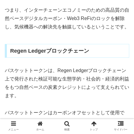
つまり、インターチェーンエコノミーのための高品質の自
然ベースデジタルカーボン・Web3 ReFiのロックを解除
し、気候機器への解決先を触媒しているということです。
Regen Ledgerブロックチェーン
バスケットトークンは、Regen Ledgerブロックチェーン
上で発行された検証可能な生態学的・社会的・経済的利益
をもつ自然ベースの炭素クレジットによって支えられてい
ます。
バスケットトークンはカーボンオフセットとして使用で
き、バスケットトークンをリバースしてRegen Ledgerの
オンチェーンレジストリで廃棄することができます。
メニュー
ホーム
検索
トップ
サイドバー