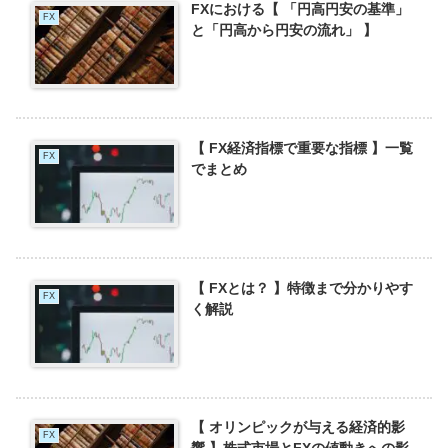
FXにおける【 「円高円安の基準」
FX
と「円高から円安の流れ」 】
【 FX経済指標で重要な指標 】一覧
FX
でまとめ
【 FXとは？ 】特徴まで分かりやす
FX
く解説
【 オリンピックが与える経済的影
FX