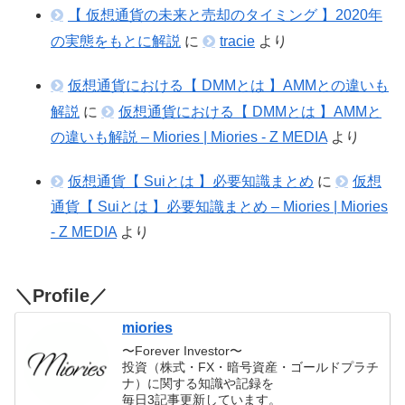
【 仮想通貨の未来と売却のタイミング 】2020年
の実態をもとに解説
に
tracie
より
仮想通貨における【 DMMとは 】AMMとの違いも
解説
に
仮想通貨における【 DMMとは 】AMMと
の違いも解説 – Miories | Miories - Z MEDIA
より
仮想通貨【 Suiとは 】必要知識まとめ
に
仮想
通貨【 Suiとは 】必要知識まとめ – Miories | Miories
- Z MEDIA
より
＼Profile／
miories
〜Forever Investor〜
投資（株式・FX・暗号資産・ゴールドプラチ
ナ）に関する知識や記録を
毎日3記事更新しています。