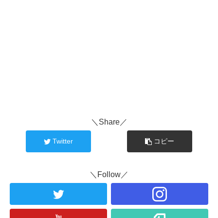
＼Share／
Twitter
コピー
＼Follow／