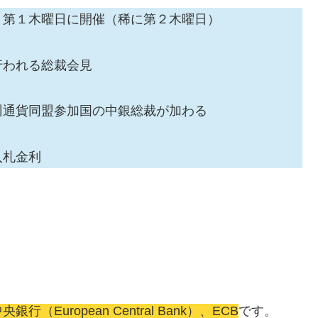
月第１木曜日に開催（稀に第２木曜日）
行われる総裁会見
州通貨同盟参加国の中銀総裁が加わる
入札金利
uropean Central Bank）、ECB
です。