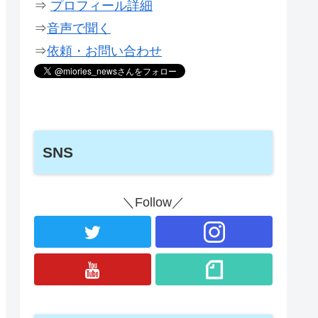
⇒
プロフィール詳細
⇒
音声で聞く
⇒
依頼・お問い合わせ
SNS
＼Follow／