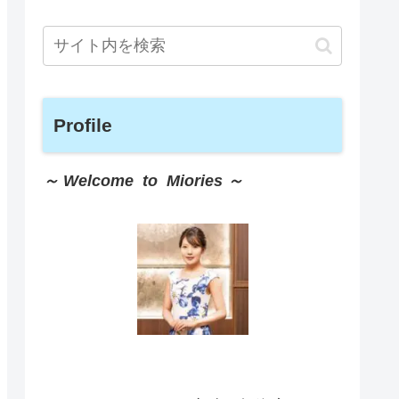
Profile
～ Welcome to Miories ～