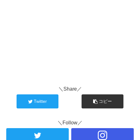
＼Share／
Twitter
コピー
＼Follow／