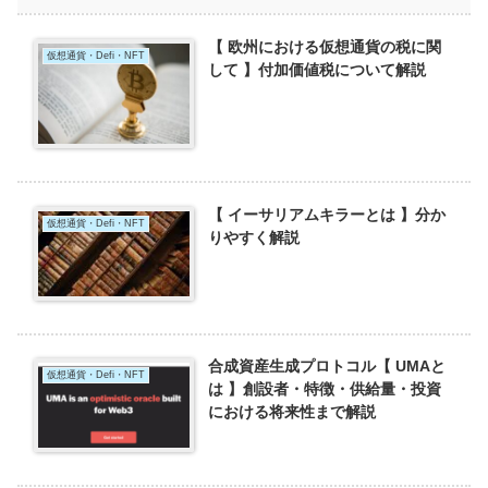
【 欧州における仮想通貨の税に関
仮想通貨・Defi・NFT
して 】付加価値税について解説
【 イーサリアムキラーとは 】分か
仮想通貨・Defi・NFT
りやすく解説
合成資産生成プロトコル【 UMAと
仮想通貨・Defi・NFT
は 】創設者・特徴・供給量・投資
における将来性まで解説