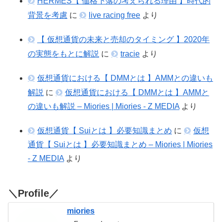
HERMES【 価格下落の考えられる理由 】時代的
背景を考慮
に
live racing free
より
【 仮想通貨の未来と売却のタイミング 】2020年
の実態をもとに解説
に
tracie
より
仮想通貨における【 DMMとは 】AMMとの違いも
解説
に
仮想通貨における【 DMMとは 】AMMと
の違いも解説 – Miories | Miories - Z MEDIA
より
仮想通貨【 Suiとは 】必要知識まとめ
に
仮想
通貨【 Suiとは 】必要知識まとめ – Miories | Miories
- Z MEDIA
より
＼Profile／
miories