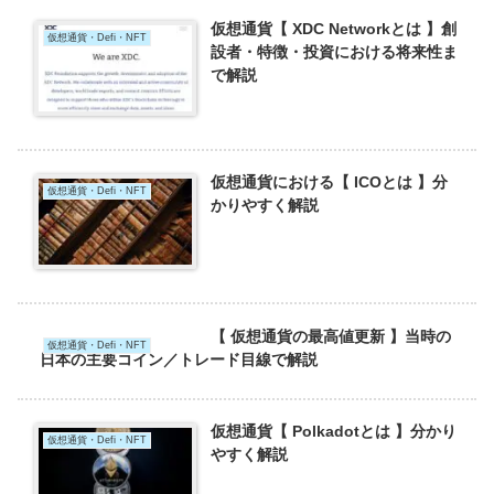
仮想通貨【 XDC Networkとは 】創
仮想通貨・Defi・NFT
設者・特徴・投資における将来性ま
で解説
仮想通貨における【 ICOとは 】分
仮想通貨・Defi・NFT
かりやすく解説
【 仮想通貨の最高値更新 】当時の
仮想通貨・Defi・NFT
日本の主要コイン／トレード目線で解説
仮想通貨【 Polkadotとは 】分かり
仮想通貨・Defi・NFT
やすく解説