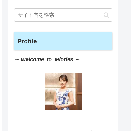
Profile
～ Welcome to Miories ～