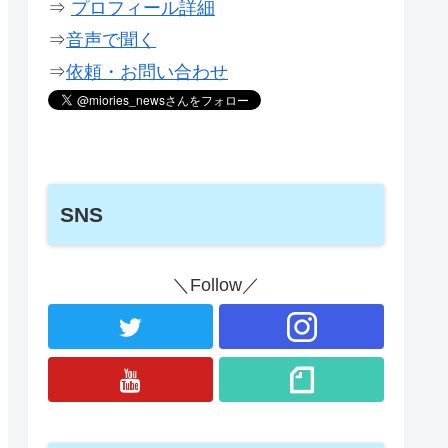
⇒
プロフィール詳細
⇒
音声で聞く
⇒
依頼・お問い合わせ
SNS
＼Follow／