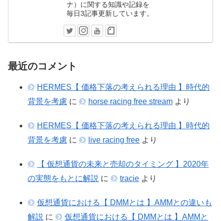
ナ）に関する知識や記録を
毎日3記事更新しています。
最近のコメント
HERMES【 価格下落の考えられる理由 】時代的
背景を考慮
に
horse racing free stream
より
HERMES【 価格下落の考えられる理由 】時代的
背景を考慮
に
live racing free
より
【 仮想通貨の未来と売却のタイミング 】2020年
の実態をもとに解説
に
tracie
より
仮想通貨における【 DMMとは 】AMMとの違いも
解説
に
仮想通貨における【 DMMとは 】AMMと