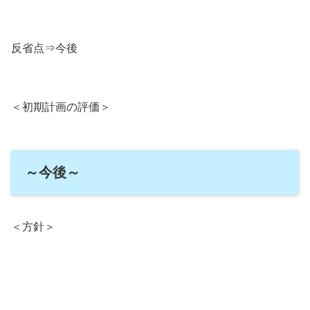
反省点⇒今後
＜初期計画の評価＞
～今後～
＜方針＞