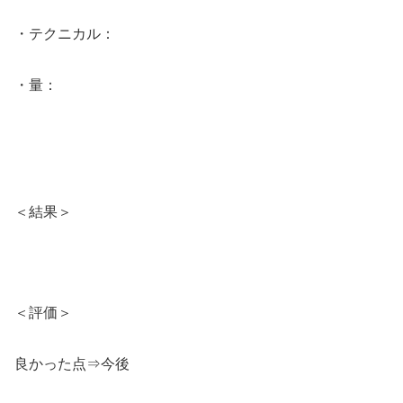
・テクニカル：
・量：
＜結果＞
＜評価＞
良かった点⇒今後