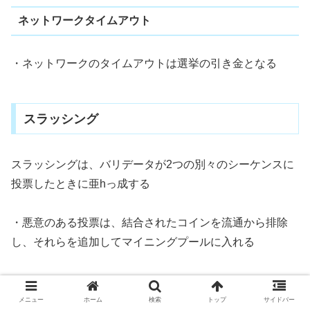
ネットワークタイムアウト
・ネットワークのタイムアウトは選挙の引き金となる
スラッシング
スラッシングは、バリデータが2つの別々のシーケンスに
投票したときに亜hっ成する
・悪意のある投票は、結合されたコインを流通から排除
し、それらを追加してマイニングプールに入れる
・結合するシーケンスに過去に投票したことがある場合
は、投票できない
メニュー
ホーム
検索
トップ
サイドバー