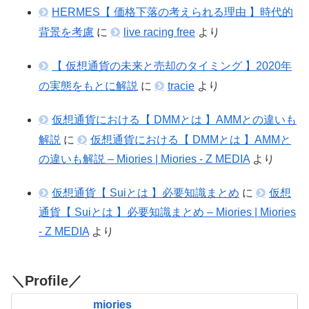
HERMES【 価格下落の考えられる理由 】時代的
背景を考慮
に
live racing free
より
【 仮想通貨の未来と売却のタイミング 】2020年
の実態をもとに解説
に
tracie
より
仮想通貨における【 DMMとは 】AMMとの違いも
解説
に
仮想通貨における【 DMMとは 】AMMと
の違いも解説 – Miories | Miories - Z MEDIA
より
仮想通貨【 Suiとは 】必要知識まとめ
に
仮想
通貨【 Suiとは 】必要知識まとめ – Miories | Miories
- Z MEDIA
より
＼Profile／
miories