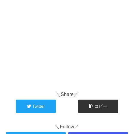
＼Share／
Twitter
コピー
＼Follow／