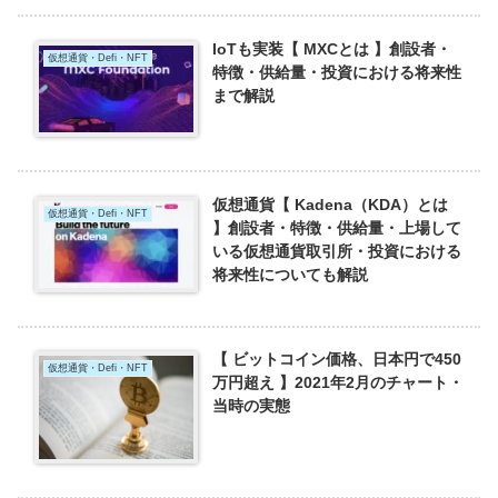
IoTも実装【 MXCとは 】創設者・
仮想通貨・Defi・NFT
特徴・供給量・投資における将来性
まで解説
仮想通貨【 Kadena（KDA）とは
仮想通貨・Defi・NFT
】創設者・特徴・供給量・上場して
いる仮想通貨取引所・投資における
将来性についても解説
【 ビットコイン価格、日本円で450
仮想通貨・Defi・NFT
万円超え 】2021年2月のチャート・
当時の実態