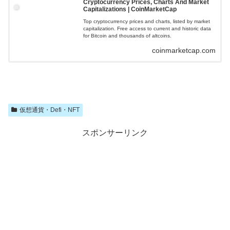
Cryptocurrency Prices, Charts And Market
Capitalizations | CoinMarketCap
Top cryptocurrency prices and charts, listed by market
capitalization. Free access to current and historic data
for Bitcoin and thousands of altcoins.
coinmarketcap.com
仮想通貨・Defi・NFT
スポンサーリンク