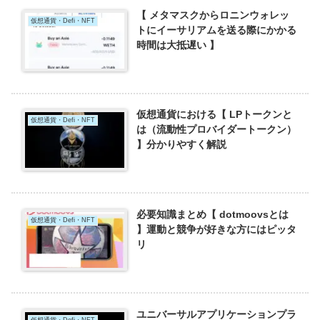
【 メタマスクからロニンウォレッ
仮想通貨・Defi・NFT
トにイーサリアムを送る際にかかる
時間は大抵遅い 】
仮想通貨における【 LPトークンと
仮想通貨・Defi・NFT
は（流動性プロバイダートークン）
】分かりやすく解説
必要知識まとめ【 dotmoovsとは
仮想通貨・Defi・NFT
】運動と競争が好きな方にはピッタ
リ
ユニバーサルアプリケーションプラ
仮想通貨・Defi・NFT