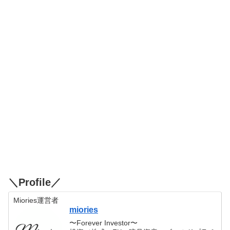
＼Profile／
Miories運営者
miories
〜Forever Investor〜