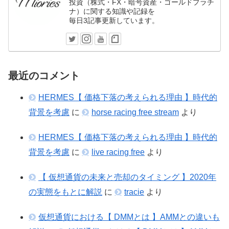
投資（株式・FX・暗号資産・ゴールドプラチ
ナ）に関する知識や記録を
毎日3記事更新しています。
最近のコメント
HERMES【 価格下落の考えられる理由 】時代的
背景を考慮
に
horse racing free stream
より
HERMES【 価格下落の考えられる理由 】時代的
背景を考慮
に
live racing free
より
【 仮想通貨の未来と売却のタイミング 】2020年
の実態をもとに解説
に
tracie
より
仮想通貨における【 DMMとは 】AMMとの違いも