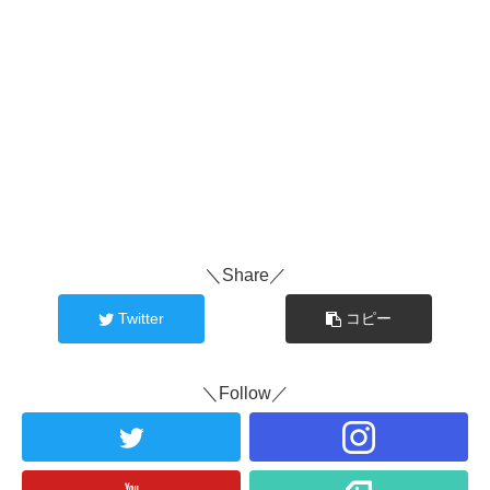
＼Share／
Twitter
コピー
＼Follow／