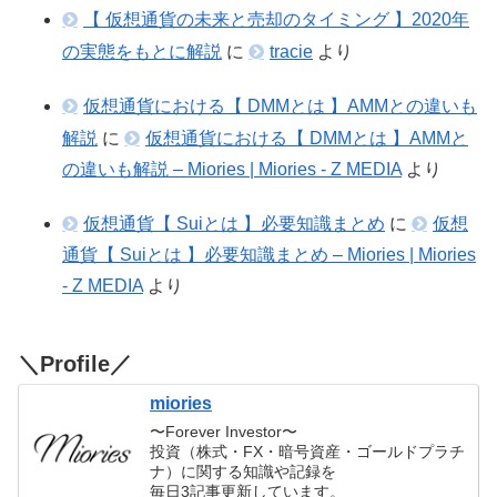
【 仮想通貨の未来と売却のタイミング 】2020年
の実態をもとに解説
に
tracie
より
仮想通貨における【 DMMとは 】AMMとの違いも
解説
に
仮想通貨における【 DMMとは 】AMMと
の違いも解説 – Miories | Miories - Z MEDIA
より
仮想通貨【 Suiとは 】必要知識まとめ
に
仮想
通貨【 Suiとは 】必要知識まとめ – Miories | Miories
- Z MEDIA
より
＼Profile／
miories
〜Forever Investor〜
投資（株式・FX・暗号資産・ゴールドプラチ
ナ）に関する知識や記録を
毎日3記事更新しています。