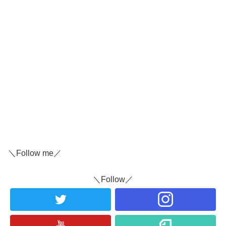
＼Follow me／
＼Follow／