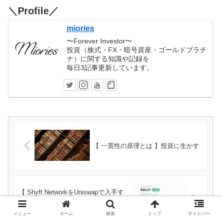
＼Profile／
miories
〜Forever Investor〜
投資（株式・FX・暗号資産・ゴールドプラチ
ナ）に関する知識や記録を
毎日3記事更新しています。
【 一貫性の原理とは 】投資に生かす
【 Shyft NetworkをUniswapで入手す
る方法 】メタマスクにSHYFTトーク
ンを追加する方法も解説
メニュー
ホーム
検索
トップ
サイドバー