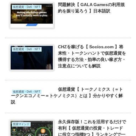
問題解決【 GALA Gamesの利用規
仮想通貨・Defi・NFT
約を振り返ろう 】日本語訳
CHZを稼げる【 Socios.com 】将
仮想通貨・Defi・NFT
来性・トークンハントで仮想通貨を
獲得する方法・効率の良い稼ぎ方・
注意点についても解説
仮想通貨【 トークノミクス（＝ト
仮想通貨・Defi・NFT
ークンエコノミー＝トケノミクス）とは 】分かりやすく解
説
永久保存版！これを活用するだけで
投資マインド
有利【 仮想通貨の投資・トレード
に役立つ指標9つ 】ランキングで一