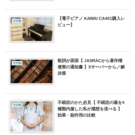
【電子ピアノ KAWAI CA401購入レ
その他
ビュー】
歌詞が原因【 JASRACから著作権
その他
侵害の通知書 】Xサーバーから／解
決策
不眠症のかた必見【 不眠症の薬を4
その他
種類内服した私が感想を述べる 】
効果・副作用の比較