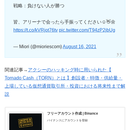
戦略：負けない人が勝つ
皆、アリーナで会ったら手振ってください☺️👋🌼
https://t.co/kVRjot76tv
pic.twitter.com/T94zP2jbUg
— Miori (@mioriescom)
August 16, 2021
関連記事→
アクシーのハッキング時に用いられた【
Tornado Cash（TORN）とは 】創設者・特徴・供給量・
上場している仮想通貨取引所・投資における将来性まで解
説
フリーアカウント作成 | Binance
バイナンスにアカウントを登録