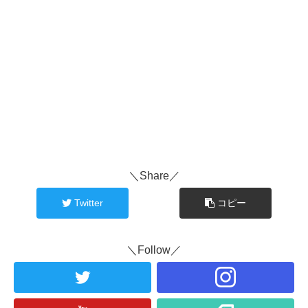
＼Share／
Twitter
コピー
＼Follow／