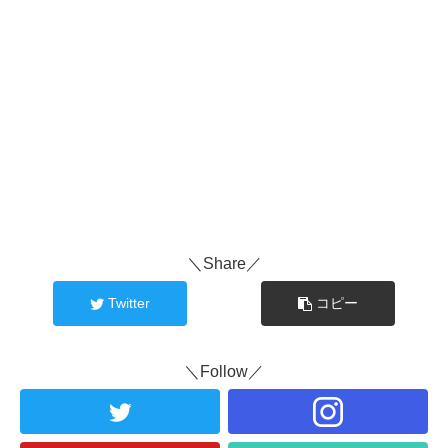
＼Share／
Twitter
コピー
＼Follow／