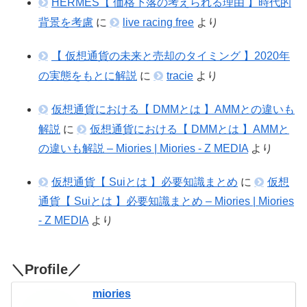
HERMES【 価格下落の考えられる理由 】時代的
背景を考慮
に
live racing free
より
【 仮想通貨の未来と売却のタイミング 】2020年
の実態をもとに解説
に
tracie
より
仮想通貨における【 DMMとは 】AMMとの違いも
解説
に
仮想通貨における【 DMMとは 】AMMと
の違いも解説 – Miories | Miories - Z MEDIA
より
仮想通貨【 Suiとは 】必要知識まとめ
に
仮想
通貨【 Suiとは 】必要知識まとめ – Miories | Miories
- Z MEDIA
より
＼Profile／
miories