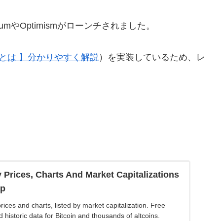
umやOptimismがローンチされました。
Mとは 】分かりやすく解説
）を実装しているため、レ
 Prices, Charts And Market Capitalizations
ap
ices and charts, listed by market capitalization. Free
 historic data for Bitcoin and thousands of altcoins.