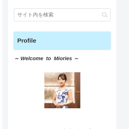
Profile
～ Welcome to Miories ～