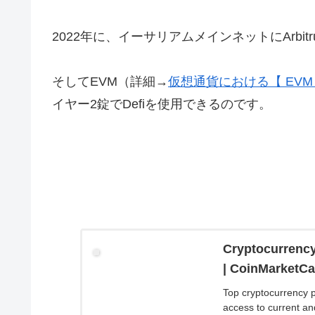
2022年に、イーサリアムメインネットにArbitr
そしてEVM（詳細→
仮想通貨における【 EV
イヤー2錠でDefiを使用できるのです。
Cryptocurrency
| CoinMarketC
Top cryptocurrency pr
access to current and