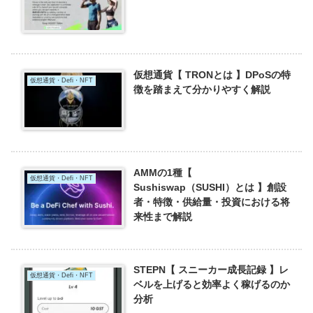
仮想通貨【 TRONとは 】DPoSの特
仮想通貨・Defi・NFT
徴を踏まえて分かりやすく解説
AMMの1種【
仮想通貨・Defi・NFT
Sushiswap（SUSHI）とは 】創設
者・特徴・供給量・投資における将
来性まで解説
STEPN【 スニーカー成長記録 】レ
仮想通貨・Defi・NFT
ベルを上げると効率よく稼げるのか
分析