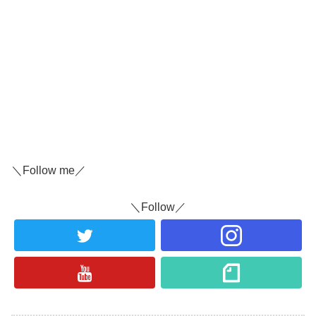
＼Follow me／
＼Follow／