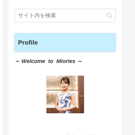
Profile
～ Welcome to Miories ～