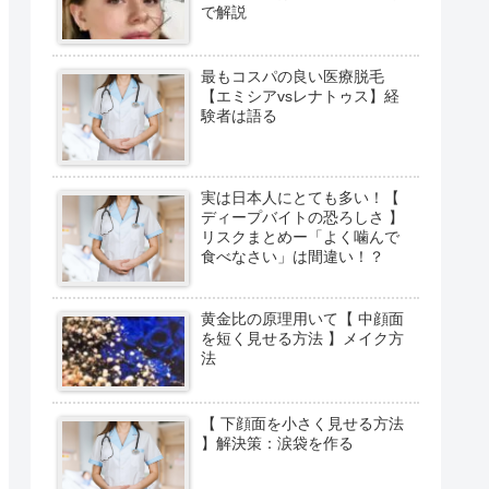
で解説
最もコスパの良い医療脱毛
【エミシアvsレナトゥス】経
験者は語る
実は日本人にとても多い！【
ディープバイトの恐ろしさ 】
リスクまとめー「よく噛んで
食べなさい」は間違い！？
黄金比の原理用いて【 中顔面
を短く見せる方法 】メイク方
法
【 下顔面を小さく見せる方法
】解決策：涙袋を作る