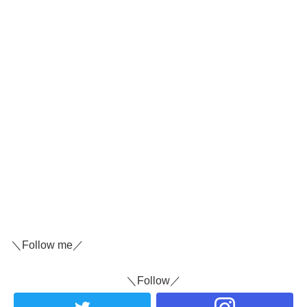
＼Follow me／
＼Follow／