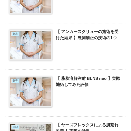
【 アンカースクリューの施術を受
美容
けた結果 】裏側矯正の技術の1つ
【 脂肪溶解注射 BLNS neo 】実際
美容
施術してみた評価
【 ヤーズフレックスによる肌荒れ
美容