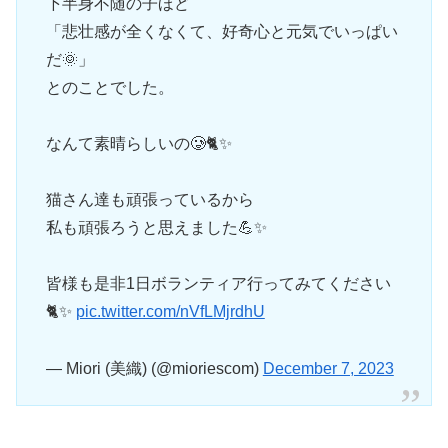
下半身不随の子ほど
「悲壮感が全くなくて、好奇心と元気でいっぱい
だ🌞」
とのことでした。
なんて素晴らしいの🥲🐈✨️
猫さん達も頑張っているから
私も頑張ろうと思えました💪✨️
皆様も是非1日ボランティア行ってみてください
🐈✨️
pic.twitter.com/nVfLMjrdhU
— Miori (美織) (@mioriescom)
December 7, 2023