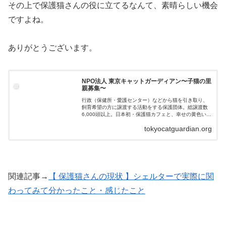
その上で保護猫さんの役に立てるなんて、素晴らしい機会
ですよね。
ありがとうございます。
NPO法人 東京キャットガーディアン〜子猫の里
親募集〜
行政（保健所・愛護センター）などから猫を引き取り、
飼育希望の方に譲渡する活動をする保護団体。総譲渡数
6,000頭以上。日本初・保護猫カフェと、幸せの黄色い
車〜移動型譲渡会場車〜の運営。附属動物病院の運営も
tokyocatguardian.org
行う。
関連記事→
【 保護猫さんの現状 】シェルターで実際に関
わってみて分かったこと・感じたこと