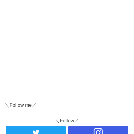
＼Follow me／
＼Follow／