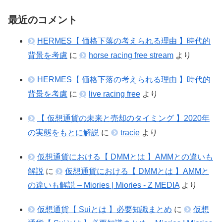
最近のコメント
HERMES【 価格下落の考えられる理由 】時代的
背景を考慮
に
horse racing free stream
より
HERMES【 価格下落の考えられる理由 】時代的
背景を考慮
に
live racing free
より
【 仮想通貨の未来と売却のタイミング 】2020年
の実態をもとに解説
に
tracie
より
仮想通貨における【 DMMとは 】AMMとの違いも
解説
に
仮想通貨における【 DMMとは 】AMMと
の違いも解説 – Miories | Miories - Z MEDIA
より
仮想通貨【 Suiとは 】必要知識まとめ
に
仮想