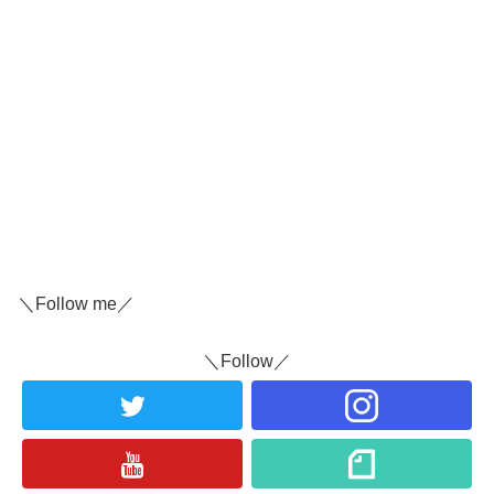
＼Follow me／
＼Follow／