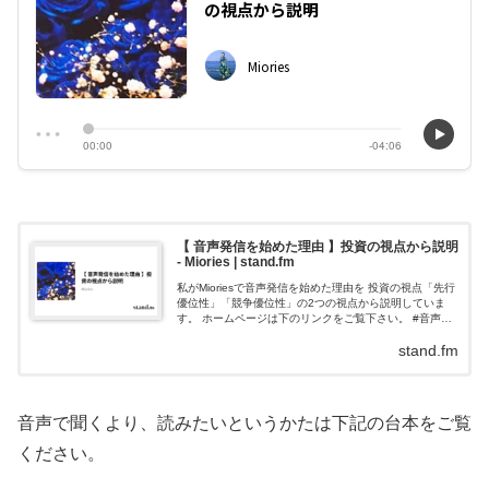
【 音声発信を始めた理由 】投資の視点から説明
- Miories | stand.fm
私がMioriesで音声発信を始めた理由を 投資の視点「先行
優位性」「競争優位性」の2つの視点から説明していま
す。 ホームページは下のリンクをご覧下さい。 #音声発
信 #先行優位性 #競争優位性 #投資 #投資家 #専業投資家
stand.fm
音声で聞くより、読みたいというかたは下記の台本をご覧
ください。