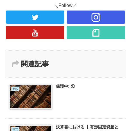
＼Follow／
関連記事
保護中: ⑩
株式
決算書における【 有形固定資産と
株式