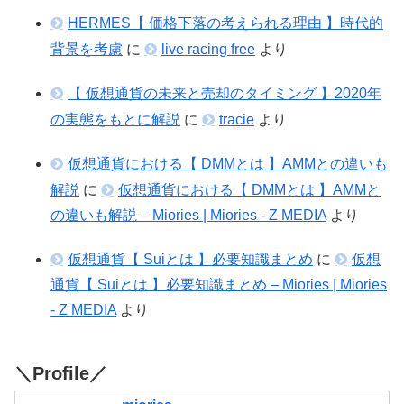
HERMES【 価格下落の考えられる理由 】時代的
背景を考慮
に
live racing free
より
【 仮想通貨の未来と売却のタイミング 】2020年
の実態をもとに解説
に
tracie
より
仮想通貨における【 DMMとは 】AMMとの違いも
解説
に
仮想通貨における【 DMMとは 】AMMと
の違いも解説 – Miories | Miories - Z MEDIA
より
仮想通貨【 Suiとは 】必要知識まとめ
に
仮想
通貨【 Suiとは 】必要知識まとめ – Miories | Miories
- Z MEDIA
より
＼Profile／