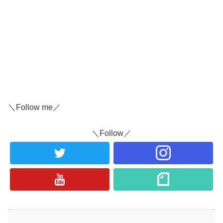
＼Follow me／
＼Follow／