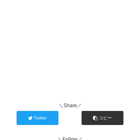
＼Share／
Twitter
コピー
＼Follow／