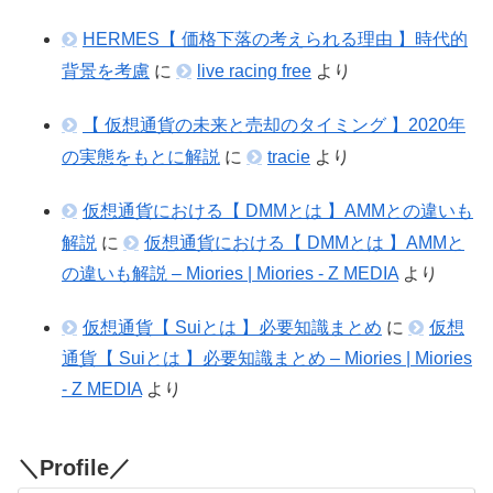
HERMES【 価格下落の考えられる理由 】時代的
背景を考慮
に
live racing free
より
【 仮想通貨の未来と売却のタイミング 】2020年
の実態をもとに解説
に
tracie
より
仮想通貨における【 DMMとは 】AMMとの違いも
解説
に
仮想通貨における【 DMMとは 】AMMと
の違いも解説 – Miories | Miories - Z MEDIA
より
仮想通貨【 Suiとは 】必要知識まとめ
に
仮想
通貨【 Suiとは 】必要知識まとめ – Miories | Miories
- Z MEDIA
より
＼Profile／