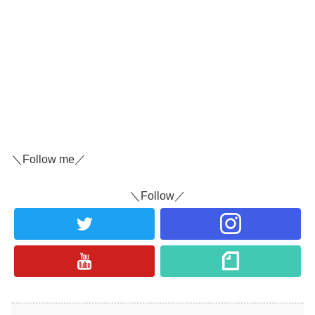
＼Follow me／
＼Follow／