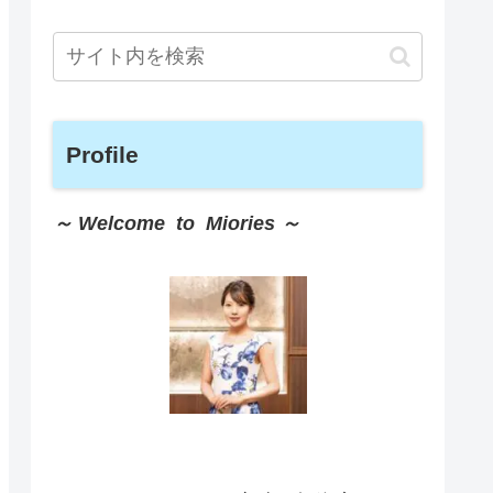
Profile
～ Welcome to Miories ～