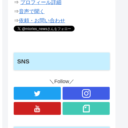
⇒
プロフィール詳細
⇒
音声で聞く
⇒
依頼・お問い合わせ
SNS
＼Follow／