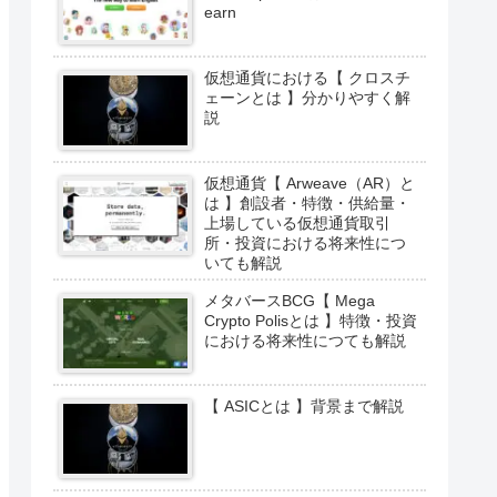
earn
仮想通貨における【 クロスチ
ェーンとは 】分かりやすく解
説
仮想通貨【 Arweave（AR）と
は 】創設者・特徴・供給量・
上場している仮想通貨取引
所・投資における将来性につ
いても解説
メタバースBCG【 Mega
Crypto Polisとは 】特徴・投資
における将来性につても解説
【 ASICとは 】背景まで解説