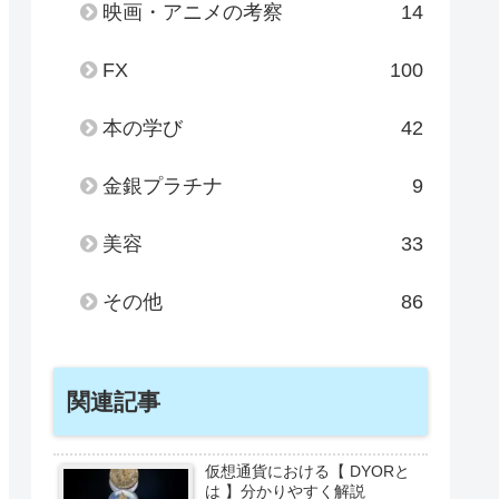
映画・アニメの考察
14
FX
100
本の学び
42
金銀プラチナ
9
美容
33
その他
86
関連記事
仮想通貨における【 DYORと
は 】分かりやすく解説