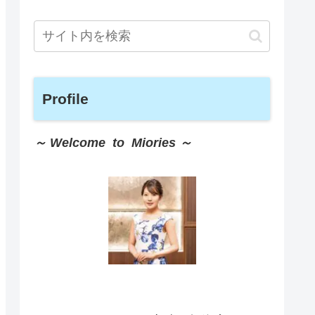
Profile
～ Welcome to Miories ～