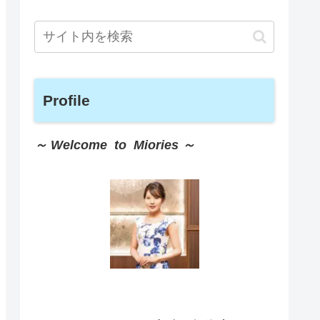
Profile
～ Welcome to Miories ～