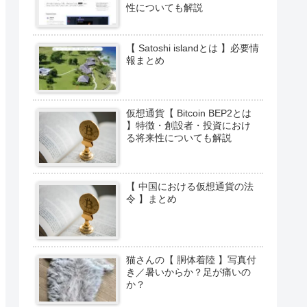
性についても解説
【 Satoshi islandとは 】必要情
報まとめ
仮想通貨【 Bitcoin BEP2とは
】特徴・創設者・投資におけ
る将来性についても解説
【 中国における仮想通貨の法
令 】まとめ
猫さんの【 胴体着陸 】写真付
き／暑いからか？足が痛いの
か？