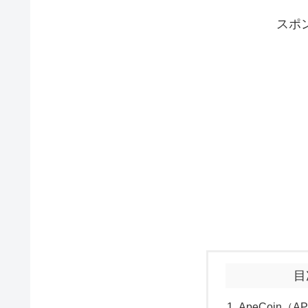
スポ
目
ApeCoin（