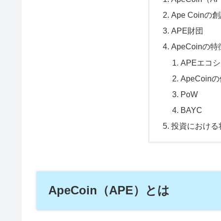
Ape Coinの
APE財団
ApeCoinの特
APEエコシ
ApeCoin
PoW
BAYC
投資における
ApeCoin（APE）とは