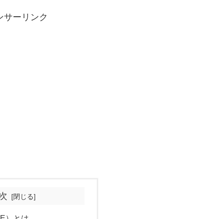
ンサーリンク
次
APE）とは