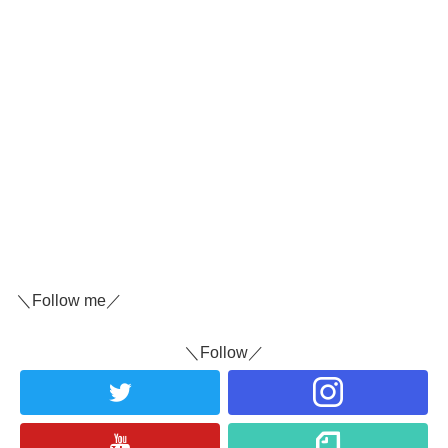
＼Follow me／
＼Follow／