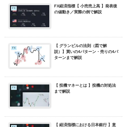
FX経済指標【 小売売上高 】発表後
FX
の値動き／実際の例で解説
【 グランビルの法則（図で解
FX
説）】買いの4パターン・売りの4パ
ターンまで解説
【 投機マネーとは 】投機の対処法
FX
まで解説
【 経済指標における日本銀行 】意