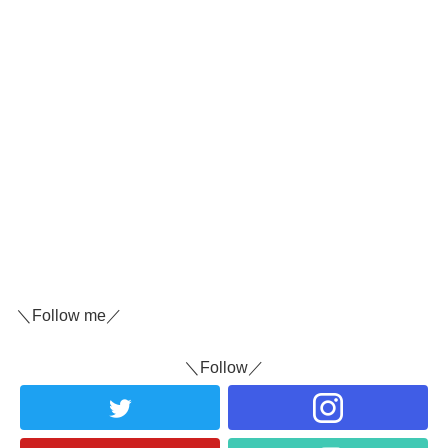
＼Follow me／
＼Follow／