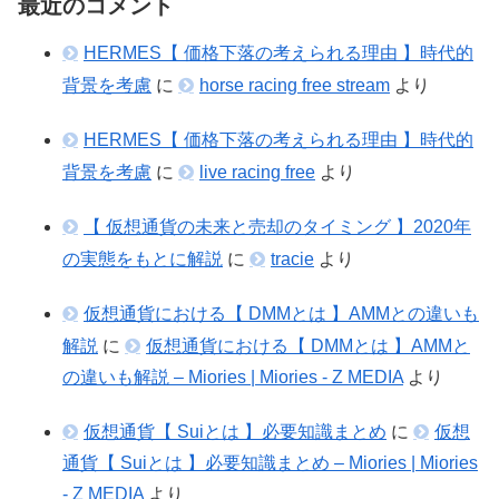
最近のコメント
HERMES【 価格下落の考えられる理由 】時代的
背景を考慮
に
horse racing free stream
より
HERMES【 価格下落の考えられる理由 】時代的
背景を考慮
に
live racing free
より
【 仮想通貨の未来と売却のタイミング 】2020年
の実態をもとに解説
に
tracie
より
仮想通貨における【 DMMとは 】AMMとの違いも
解説
に
仮想通貨における【 DMMとは 】AMMと
の違いも解説 – Miories | Miories - Z MEDIA
より
仮想通貨【 Suiとは 】必要知識まとめ
に
仮想
通貨【 Suiとは 】必要知識まとめ – Miories | Miories
- Z MEDIA
より