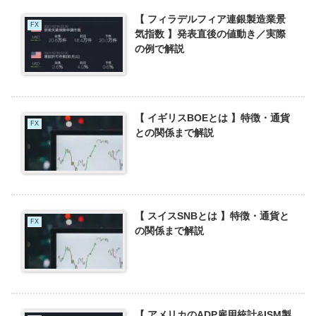
【 フィラデルフィア連銀製造業景
FX
気指数 】発表直後の値動き／実際
の例で解説
【 イギリスBOEとは 】特徴・通貨
FX
との関係まで解説
【 スイスSNBとは 】特徴・通貨と
FX
の関係まで解説
【 アメリカのADP雇用統計&ISM製