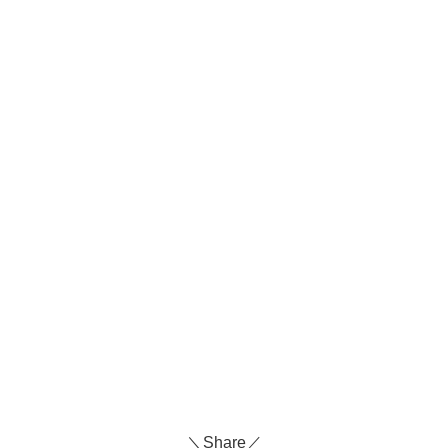
＼Share／