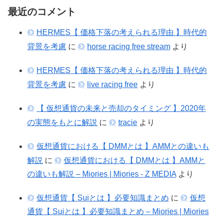
最近のコメント
HERMES【 価格下落の考えられる理由 】時代的
背景を考慮
に
horse racing free stream
より
HERMES【 価格下落の考えられる理由 】時代的
背景を考慮
に
live racing free
より
【 仮想通貨の未来と売却のタイミング 】2020年
の実態をもとに解説
に
tracie
より
仮想通貨における【 DMMとは 】AMMとの違いも
解説
に
仮想通貨における【 DMMとは 】AMMと
の違いも解説 – Miories | Miories - Z MEDIA
より
仮想通貨【 Suiとは 】必要知識まとめ
に
仮想
通貨【 Suiとは 】必要知識まとめ – Miories | Miories