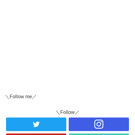
＼Follow me／
＼Follow／