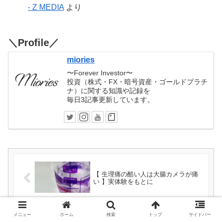
- Z MEDIA
より
＼Profile／
miories
〜Forever Investor〜
投資（株式・FX・暗号資産・ゴールドプラチ
ナ）に関する知識や記録を
毎日3記事更新しています。
【 生理痛の酷い人は大腸カメラが痛
い 】実体験をもとに
メニュー
ホーム
検索
トップ
サイドバー