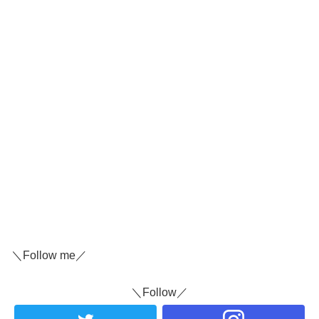
＼Follow me／
＼Follow／