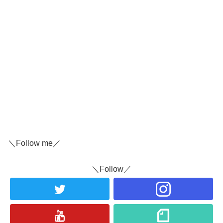
＼Follow me／
＼Follow／