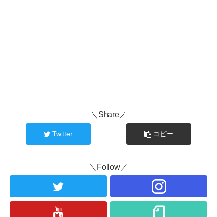
＼Share／
Twitter
コピー
＼Follow／