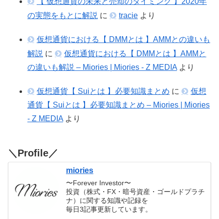
【 仮想通貨の未来と売却のタイミング 】2020年
の実態をもとに解説
に
tracie
より
仮想通貨における【 DMMとは 】AMMとの違いも
解説
に
仮想通貨における【 DMMとは 】AMMと
の違いも解説 – Miories | Miories - Z MEDIA
より
仮想通貨【 Suiとは 】必要知識まとめ
に
仮想
通貨【 Suiとは 】必要知識まとめ – Miories | Miories
- Z MEDIA
より
＼Profile／
miories
〜Forever Investor〜
投資（株式・FX・暗号資産・ゴールドプラチ
ナ）に関する知識や記録を
毎日3記事更新しています。