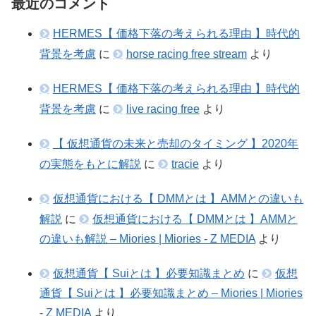
最近のコメント
HERMES【 価格下落の考えられる理由 】時代的
背景を考慮
に
horse racing free stream
より
HERMES【 価格下落の考えられる理由 】時代的
背景を考慮
に
live racing free
より
【 仮想通貨の未来と売却のタイミング 】2020年
の実態をもとに解説
に
tracie
より
仮想通貨における【 DMMとは 】AMMとの違いも
解説
に
仮想通貨における【 DMMとは 】AMMと
の違いも解説 – Miories | Miories - Z MEDIA
より
仮想通貨【 Suiとは 】必要知識まとめ
に
仮想
通貨【 Suiとは 】必要知識まとめ – Miories | Miories
- Z MEDIA
より