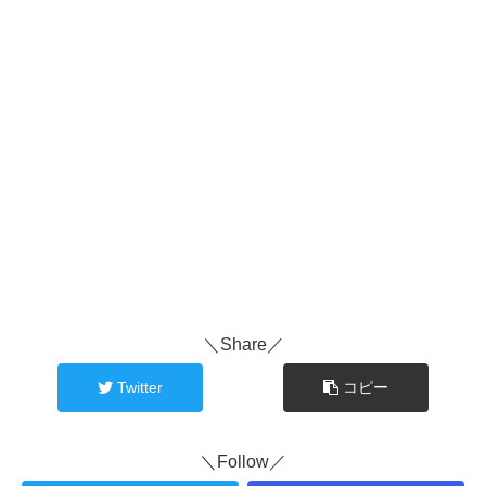
＼Share／
Twitter
コピー
＼Follow／