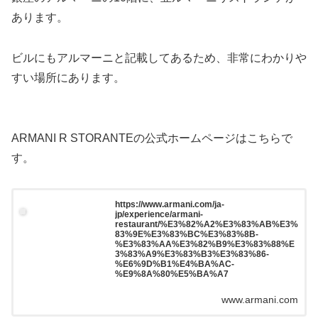
あります。
ビルにもアルマーニと記載してあるため、非常にわかりや
すい場所にあります。
ARMANI R STORANTEの公式ホームページはこちらで
す。
https://www.armani.com/ja-
jp/experience/armani-
restaurant/%E3%82%A2%E3%83%AB%E3%
83%9E%E3%83%BC%E3%83%8B-
%E3%83%AA%E3%82%B9%E3%83%88%E
3%83%A9%E3%83%B3%E3%83%86-
%E6%9D%B1%E4%BA%AC-
%E9%8A%80%E5%BA%A7
www.armani.com