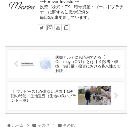
〜Forever Investor〜
投資（株式・FX・暗号資産・ゴールドプラチ
ナ）に関する知識や記録を
毎日3記事更新しています。
医療カルテにも応用できる【
Ontology（ONT）とは 】創設者・特
徴・供給量・投資における将来性まで
解説
【 ワンピースしか着ない理由 】5段
階の時短／生地重要（生地の良いブラ
ンド一覧）
ホーム
その他
その他