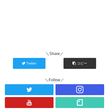
＼Share／
Twitter
コピー
＼Follow／