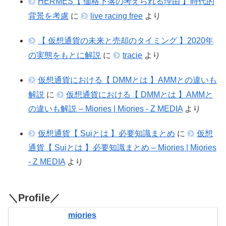
HERMES【 価格下落の考えられる理由 】時代的
背景を考慮
に
live racing free
より
【 仮想通貨の未来と売却のタイミング 】2020年
の実態をもとに解説
に
tracie
より
仮想通貨における【 DMMとは 】AMMとの違いも
解説
に
仮想通貨における【 DMMとは 】AMMと
の違いも解説 – Miories | Miories - Z MEDIA
より
仮想通貨【 Suiとは 】必要知識まとめ
に
仮想
通貨【 Suiとは 】必要知識まとめ – Miories | Miories
- Z MEDIA
より
＼Profile／
miories