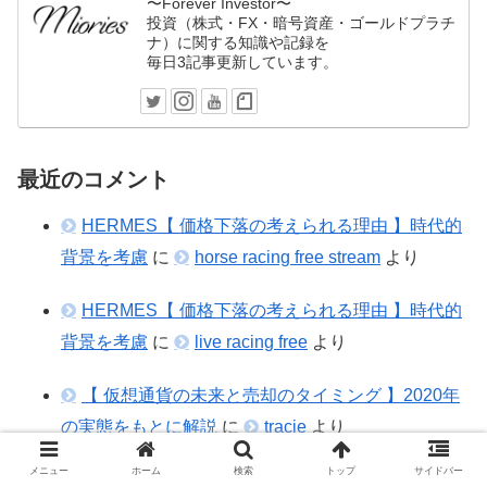
〜Forever Investor〜
投資（株式・FX・暗号資産・ゴールドプラチ
ナ）に関する知識や記録を
毎日3記事更新しています。
最近のコメント
HERMES【 価格下落の考えられる理由 】時代的
背景を考慮
に
horse racing free stream
より
HERMES【 価格下落の考えられる理由 】時代的
背景を考慮
に
live racing free
より
【 仮想通貨の未来と売却のタイミング 】2020年
の実態をもとに解説
に
tracie
より
メニュー
ホーム
検索
トップ
サイドバー
仮想通貨における【 DMMとは 】AMMとの違いも