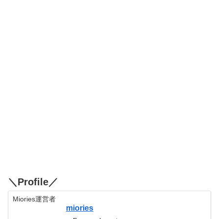
＼Profile／
Miories運営者
miories