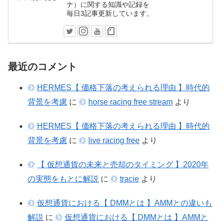
ナ）に関する知識や記録を
毎日3記事更新しています。
最近のコメント
HERMES【 価格下落の考えられる理由 】時代的
背景を考慮
に
horse racing free stream
より
HERMES【 価格下落の考えられる理由 】時代的
背景を考慮
に
live racing free
より
【 仮想通貨の未来と売却のタイミング 】2020年
の実態をもとに解説
に
tracie
より
仮想通貨における【 DMMとは 】AMMとの違いも
解説
に
仮想通貨における【 DMMとは 】AMMと