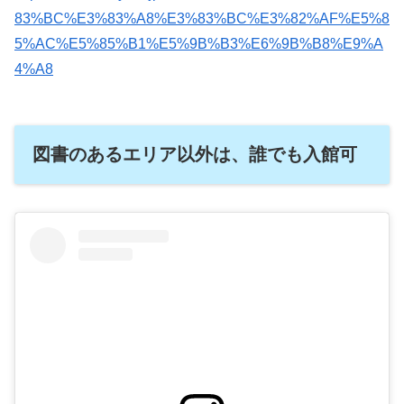
83%BC%E3%83%A8%E3%83%BC%E3%82%AF%E5%8
5%AC%E5%85%B1%E5%9B%B3%E6%9B%B8%E9%A
4%A8
図書のあるエリア以外は、誰でも入館可