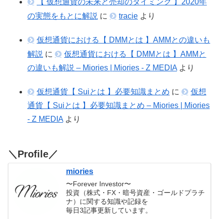
【 仮想通貨の未来と売却のタイミング 】2020年
の実態をもとに解説
に
tracie
より
仮想通貨における【 DMMとは 】AMMとの違いも
解説
に
仮想通貨における【 DMMとは 】AMMと
の違いも解説 – Miories | Miories - Z MEDIA
より
仮想通貨【 Suiとは 】必要知識まとめ
に
仮想
通貨【 Suiとは 】必要知識まとめ – Miories | Miories
- Z MEDIA
より
＼Profile／
miories
〜Forever Investor〜
投資（株式・FX・暗号資産・ゴールドプラチ
ナ）に関する知識や記録を
毎日3記事更新しています。