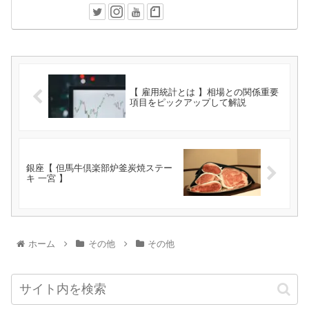
【 雇用統計とは 】相場との関係重要
項目をピックアップして解説
銀座【 但馬牛倶楽部炉釜炭焼ステー
キ 一宮 】
ホーム
その他
その他