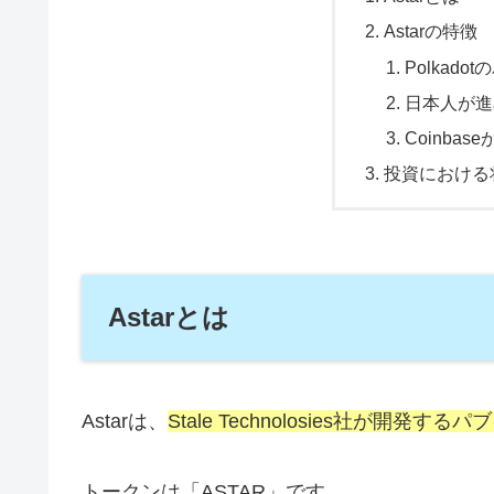
Astarの特徴
Polkad
日本人が進
Coinba
投資における
Astarとは
Astarは、
Stale Technolosies社が開
トークンは「ASTAR」です。