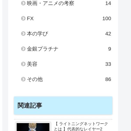
映画・アニメの考察
14
FX
100
本の学び
42
金銀プラチナ
9
美容
33
その他
86
関連記事
【 ライトニングネットワーク
とは 】代表的なレイヤー2