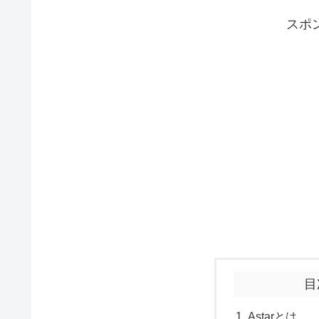
スポ
目
Astarとは