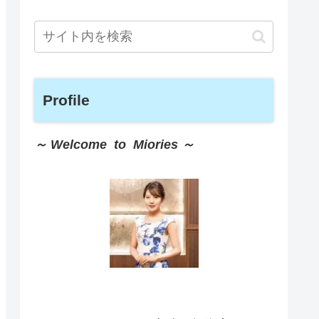
Profile
～ Welcome to Miories ～