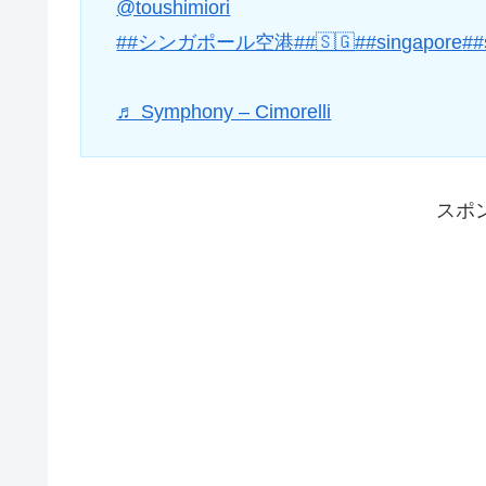
@toushimiori
##シンガポール空港
##🇸🇬
##singapore
##
♬ Symphony – Cimorelli
スポ