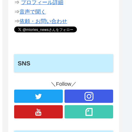
⇒
プロフィール詳細
⇒
音声で聞く
⇒
依頼・お問い合わせ
SNS
＼Follow／